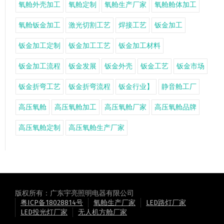
氧舱外壳加工
氧舱定制
氧舱生产厂家
氧舱舱体加工
氧舱钣金加工
激光切割工艺
焊接工艺
钣金加工
钣金加工定制
钣金加工工艺
钣金加工材料
钣金加工流程
钣金发展
钣金外壳
钣金工艺
钣金市场
钣金折弯工艺
钣金折弯流程
钣金行业】
静音舱工厂
高压氧舱
高压氧舱加工
高压氧舱厂家
高压氧舱品牌
高压氧舱定制
高压氧舱生产厂家
版权所有：广东宇亮照明电器有限公司
粤ICP备18028814号
氧舱生产厂家
LED路灯厂家
LED投光灯厂家
无人机方舱厂家