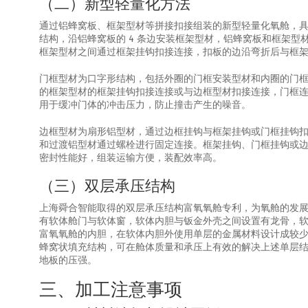
（二）新型轻量化方法
通过铝蜂窝板、框架型材等拼接扣接组装的新型轻量化氧舱，
结构，沿铝蜂窝板的 4 条边安装框架型材，铝蜂窝板和框架
框架型材之间通过框架挂钩扣接连接，扣板的边沿弯折后与框
门框型材为口字形结构，包括外圈的门框安装型材和内圈的门
的框架型材的框架挂钩扣接连接或与边框型材扣接连接，门框连接
用于缓冲门体的冲击压力，防止撞击产生的噪音。
边框型材为扇形铝型材，通过边框挂钩与框架挂钩或门框挂钩扣接
和过渡铝型材通过螺栓进行固定连接。框架挂钩、门框挂钩或
密封性能好，组装运输方便，装配效率高。
（三）双层承压结构
上海舜合智能取得的双层承压结构富氧氧舱专利，为氧舱的发
有软体舱门与软体窗，软体内胆与钣金外壳之间设置有龙骨，软
富氧氧舱的内胆，在软体内胆外使用单层的金属材料设计成较
蜂窝状填充结构，可在舱体质量和承压上有效的解决上述单层
地板的压强。
三、加工注意事项