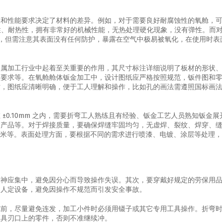
途和性能要求决定了材料的差异。例如，对于需要良好耐腐蚀性的氧舱，
较富有耐蚀性、耐热性，拥有非常好的机械性能，无热处理硬化现象，没有弹性。而
CC，但需注意其表面没有任何防护，暴露在空气中极易被氧化，在使用时表
金属加工行业中起着至关重要的作用，其尺寸标注详细说明了板材的形状
理要求等。在氧舱舱体钣金加工中，设计图纸应严格按照规范，钣件图和
时，图纸应清晰明确，便于工人理解和操作，比如孔的画法需遵照国标画
±0.10mm 之内，需要折弯工人熟练且有经验、钣金工艺人员熟知钣金展
金产品等。对于焊接质量，要确保焊缝牢固均匀，无虚焊、裂纹、焊穿、
 50 毫米等。表面处理方面，要根据不同的需求进行喷漆、电镀、涂层等处理
精神应集中，避免因分心而导致操作失误。其次，要穿戴好规定的劳保用
定人定设备，避免因操作不规范而引发安全事故。
施前，尽量避免连发，加工小件时必须用镊子或其它专用工具操作。折弯
模具刃口上的零件，否则不准继续冲。