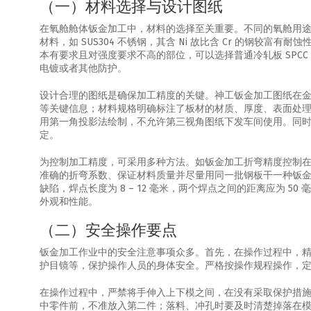
（一）材料选择与设计图纸
在氧舱舱体钣金加工中，材料的选择至关重要。不同的氧舱用
材料，如 SUS304 不锈钢，其含 Ni 故比含 Cr 的钢
本有要求且对强度要求不高的部位，可以选择普通冷轧板 SP
电镀或者其他防护。
设计合理的图纸是确保加工精度的关键。神工钣金加工图纸在
等关键信息；材料规格明确标注了板材的材质、厚度、表面处
用第一角投影法绘制，不允许第三视角图纸下发车间使用。同
定。
为控制加工精度，可采用多种方法。如钣金加工折弯精度控制在 
准确的折弯系数、保证材料质量并尽量用同一批钢板干一种钣
缺陷，焊点长度为 8 – 12 毫米，两个焊点之间的距离应为
外观和性能。
（二）安全操作要点
钣金加工作业中的安全注意事项众多。首先，在操作过程中，
护目镜等，保护操作人员的身体安全。严格按操作规程操作，
在操作过程中，严禁将手伸入上下模之间，在没有采取保护措
中零件前，不准放入第二件；落料、冲孔时要及时清楚掉落在