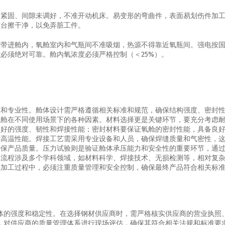
未紧固、间隙未调好，不准开动机床。易变形的弯曲件，表面易划伤件加
作台擦干净，以免弄脏工件。
准带进舱内，氧舱室内和气瓶间不准吸烟，热源不得靠近氧瓶间。强电按
必须绝对可靠。舱内氧浓度必须严格控制（＜25%）。
性和专业性。舱体设计需严格遵循相关标准和规范，确保结构强度、密封
氧舱在不同使用场景下的各种因素。材料选择更是关键环节，要充分考虑
良好的强度、韧性和焊接性能；密封材料要保证氧舱的密封性能，具备良
耐高温性能。焊接工艺需采用专业设备和人员，确保焊缝质量和气密性，
确保产品质量。压力试验则是验证舱体承压能力和安全性的重要环节，通
工流程涉及多个学科领域，如材料科学、焊接技术、无损检测等，相对复
在加工过程中，必须注重质量管理和安全控制，确保最终产品符合相关标
体的强度和稳定性。在选择钢材供应商时，需严格核实供应商的营业执照
，对供应商的质量管理体系进行现场评估，确保其符合相关法规和标准要