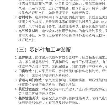
还需核实供应商的产能、交货期等供货能力，确保其能按时
气泡、夹杂等缺陷；进行尺寸检查，确保符合设计要求；进
提供合格证明文件，如质量证明书、检验报告等。
密封材料
：密封材料用于保证氧舱的密封性能，其质量至关
证明文件的核实，质量管理体系的现场评估以及供货能力的
缺陷，尺寸符合设计要求。通过性能测试，确保其密封性能
电气设备材料
：电气设备材料用于氧舱内的电气控制系统，
货能力评估。对电气设备材料的检验包括外观检查有无损坏
格证明文件。
（三）零部件加工与装配
舱体制造
：舱体采用优质钢材或合金材料，经过精密机械加
场，准备所需零部件、工具和设备，确保工作环境整洁、有
体结构符合设计要求。装配完成后，对舱体进行严格检验，
门窗制造
：门窗采用耐压、密封性能好的特殊材料制造。经
的尺寸、密封性能等进行严格检验。
管道与阀门制造
：氧气管道和阀门采用耐腐蚀、耐压性能好
连接部位要进行重点检验，确保无泄漏。
装配过程监控
：对装配过程中的关键工序进行实时监控和记
等关键工序进行严格监控。
整体性能测试
：在装配完成后进行整体性能测试，包括气密
详细记录和分析，如有问题及时进行整改。