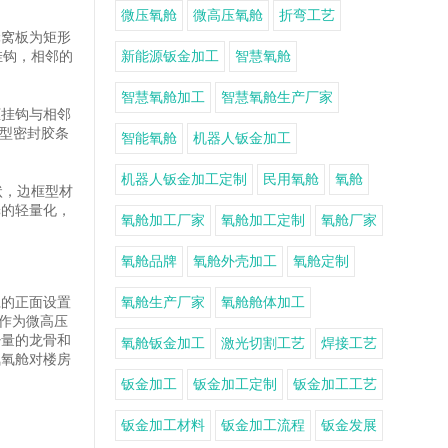
微压氧舱
微高压氧舱
折弯工艺
蜂窝板为矩形
挂钩，相邻的
新能源钣金加工
智慧氧舱
智慧氧舱加工
智慧氧舱生产厂家
框挂钩与相邻
 型密封胶条
智能氧舱
机器人钣金加工
机器人钣金加工定制
民用氧舱
氧舱
状，边框型材
舱的轻量化，
氧舱加工厂家
氧舱加工定制
氧舱厂家
氧舱品牌
氧舱外壳加工
氧舱定制
胆的正面设置
氧舱生产厂家
氧舱舱体加工
料作为微高压
少量的龙骨和
氧舱钣金加工
激光切割工艺
焊接工艺
氧氧舱对楼房
钣金加工
钣金加工定制
钣金加工工艺
钣金加工材料
钣金加工流程
钣金发展