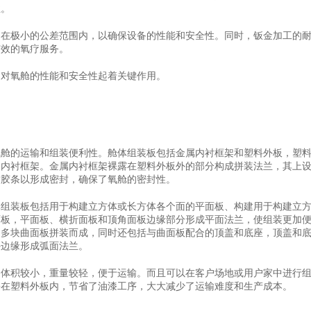
性。
制在极小的公差范围内，以确保设备的性能和安全性。同时，钣金加工的
有效的氧疗服务。
它对氧舱的性能和安全性起着关键作用。
氧舱的运输和组装便利性。舱体组装板包括金属内衬框架和塑料外板，塑
属内衬框架。金属内衬框架裸露在塑料外板外的部分构成拼装法兰，其上
封胶条以形成密封，确保了氧舱的密封性。
体组装板包括用于构建立方体或长方体各个面的平面板、构建用于构建立
面板，平面板、横折面板和顶角面板边缘部分形成平面法兰，使组装更加
由多块曲面板拼装而成，同时还包括与曲面板配合的顶盖和底座，顶盖和
外边缘形成弧面法兰。
，体积较小，重量较轻，便于运输。而且可以在客户场地或用户家中进行
裹在塑料外板内，节省了油漆工序，大大减少了运输难度和生产成本。