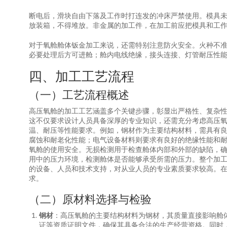
断电后，滑块自由下落及工作时打连发的冲床严禁使用。模具
放装箱，不得堆放。非金属的加工件，在加工前应把模具和工
对于氧舱舱体钣金加工来说，还需特别注意防火安全。火种不
必要处理后方可进舱；舱内电线绝缘，接头连接、灯管耐压性能
四、加工工艺流程
（一）工艺流程概述
高压氧舱的加工工艺涵盖多个关键步骤，彰显出严格性、复杂
这不仅要求设计人员具备深厚的专业知识，还需充分考虑高压
温、耐压等性能要求。例如，钢材作为主要结构材料，需具有
腐蚀和耐老化性能；电气设备材料则要求有良好的绝缘性能和
氧舱的使用安全。无损检测用于检查舱体内部和外部的缺陷，
用中的压力环境，检测舱体是否能够承受所需的压力。整个加
的设备、人员和技术支持，对从业人员的专业素质要求较高。
求。
（二）原材料选择与检验
钢材
：高压氧舱的主要结构材料为钢材，其质量直接影响舱
证等资质证明文件，确保其具备合法的生产经营资格。同时