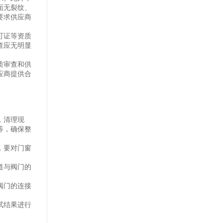
面无裂纹、
要求供应商
可证等资质
查应无明显
质审查和供
应商提供合
，清理现
等，确保整
，要对门窗
道与阀门的
阀门的连接
试结果进行