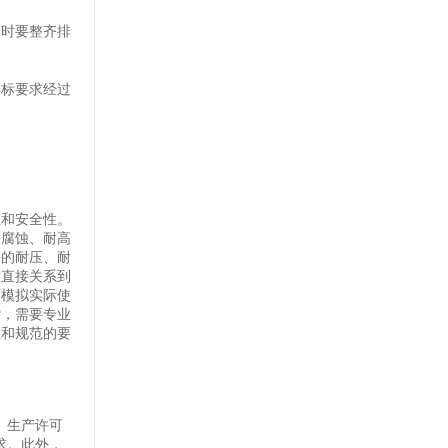
工时要整齐排
国标要求经过
性和安全性。
耐腐蚀、耐高
好的耐压、耐
这直接关系到
过模拟实际使
杂，需要专业
准和规范的要
、生产许可
求。此外，