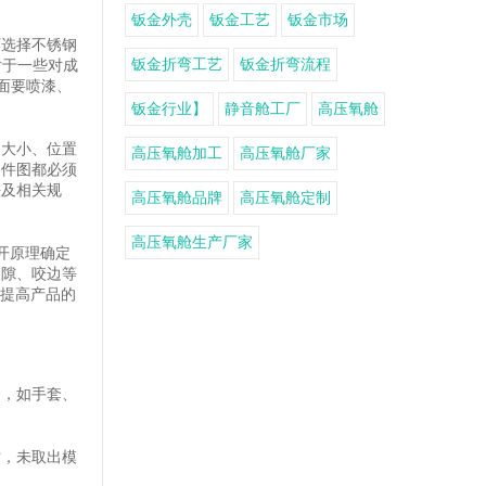
钣金外壳
钣金工艺
钣金市场
可选择不锈钢
钣金折弯工艺
钣金折弯流程
对于一些对成
面要喷漆、
钣金行业】
静音舱工厂
高压氧舱
、大小、位置
高压氧舱加工
高压氧舱厂家
零件图都必须
法及相关规
高压氧舱品牌
高压氧舱定制
高压氧舱生产厂家
开原理确定
缝隙、咬边等
，提高产品的
品，如手套、
时，未取出模