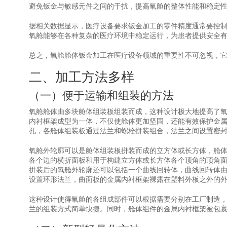
避免钣金与敏感元件之间的干扰，提高氧舱的整体性能和稳定
据相关数据显示，医疗设备要求钣金加工的零件精度通常要控
氧舱能够在各种复杂的医疗环境中稳定运行，为患者提供安全
总之，氧舱舱体钣金加工在医疗设备领域的重要性不可忽视，
二、加工方法多样
（一）便于运输和组装的方法
氧舱舱体由多块舱体组装板组装而成，这种设计极大地提高了
内衬框架成型为一体，不仅使舱体更加坚固，还能有效保护金
孔，各舱体组装板通过法兰和螺栓拼装组合，法兰之间设置密
氧舱外轮廓可以是舱体组装板拼装而成的立方体或长方体，舱
各个边的横折面板和用于构建立方体或长方体各个顶角的顶角
拼装后的氧舱外轮廓还可以包括一个曲线回转体，曲线回转体
设置环形法兰，曲面板的金属内衬框架裸露在塑料外板之外的
这种设计使得氧舱的各组成部件可以根据需要分别在工厂制造
兰的组装方式简单快捷。同时，舱体组件的金属内衬框架被包