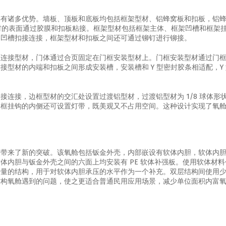
具有诸多优势。墙板、顶板和底板均包括框架型材、铝蜂窝板和扣板，铝
型材的表面通过胶膜和扣板粘接。框架型材包括框架主体、框架凹槽和框架
架凹槽扣接连接，框架型材和扣板之间还可通过铆钉进行铆接。
框连接型材，门体通过合页固定在门框安装型材上。门框安装型材通过门
型材的内端和扣板之间形成安装槽，安装槽和 Y 型密封胶条相适配，Y
连接，边框型材的交汇处设置过渡铝型材，过渡铝型材为 1/8 球体形
边框挂钩的内侧还可设置灯带，既美观又不占用空间。这种设计实现了氧
展带来了新的突破。该氧舱包括钣金外壳，内部嵌设有软体内胆，软体内
体内胆与钣金外壳之间的六面上均安装有 PE 软体补强板。使用软体材
少量的结构，用于对软体内胆承压的水平作为一个补充。双层结构间使用
结构氧舱遇到的问题，使之更适合普通民用应用场景，减少单位面积内富