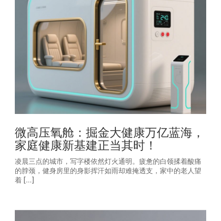
微高压氧舱：掘金大健康万亿蓝海，
家庭健康新基建正当其时！
凌晨三点的城市，写字楼依然灯火通明。疲惫的白领揉着酸痛
的脖颈，健身房里的身影挥汗如雨却难掩透支，家中的老人望
着 […]