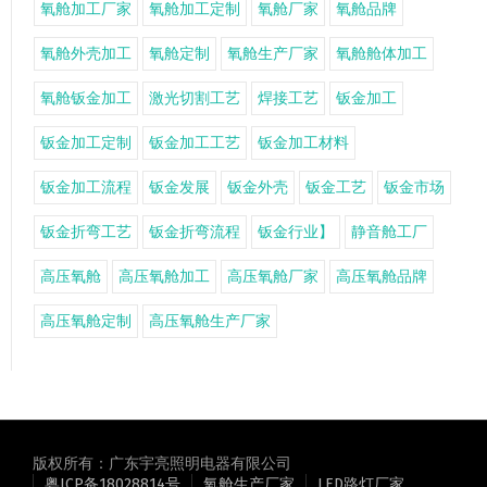
氧舱加工厂家
氧舱加工定制
氧舱厂家
氧舱品牌
氧舱外壳加工
氧舱定制
氧舱生产厂家
氧舱舱体加工
氧舱钣金加工
激光切割工艺
焊接工艺
钣金加工
钣金加工定制
钣金加工工艺
钣金加工材料
钣金加工流程
钣金发展
钣金外壳
钣金工艺
钣金市场
钣金折弯工艺
钣金折弯流程
钣金行业】
静音舱工厂
高压氧舱
高压氧舱加工
高压氧舱厂家
高压氧舱品牌
高压氧舱定制
高压氧舱生产厂家
版权所有：广东宇亮照明电器有限公司
粤ICP备18028814号
氧舱生产厂家
LED路灯厂家