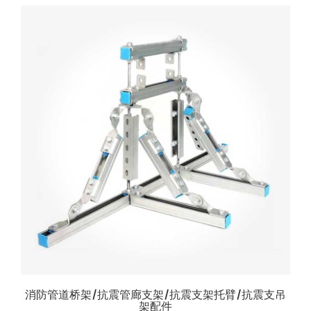
消防管道桥架/抗震管廊支架/抗震支架托臂/抗震支吊
架配件