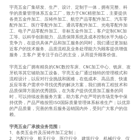
宇亮五金厂集研发、生产、设计、定制于一体，拥有完整、科
学的质量管理体系五金工厂，致力于CNC精密加工，主要提供
各类五金件加工、压铸件加工、航空产品零配件加工、汽车零
配件加工、医疗零配件加工、通讯零配件加工、光电零配件加
工、电子产品零配件加工、非标五金件加工，客户定制CNC加
工等。以科学创新能力、品质保障系统及成本控制水平为核心
竞争力，在提供具体产品和加工服务的同时，我们通过更加贴
近客户的技术服务、品质流程及业务处理能力为顾客提供增值
服务，主客户 更专注于自己的主业，从而提升顾客价值。
宇亮五金厂拥有精良的CNC数控车床、CNC加工中心、铣床、攻
牙机等其它辅助加工设备。宇亮五金厂通过独特的管理模式和
流程设计，以应对行业挑战和困难，在低成本、高品质、快速
反应等客户需求中寻找优秀的解决方案，我们拥有工程技术和
品质保障方面的优秀团队，在为客户提供优质加工服务的同
时，可以持续改善服务方案，助力客户在严苛的市场竞争中保
持优势，产品严格按照ISO国际质量管理体系标准生产；以优异
的产品质量，完善的售后服务远销国内外，受到广大客户的信
赖。
宇亮五金厂承接业务范围：
1、各类五金件及压铸件加工定制；
2、汽配行业、航天行业、医疗行业、建筑行业、机械行业、仪