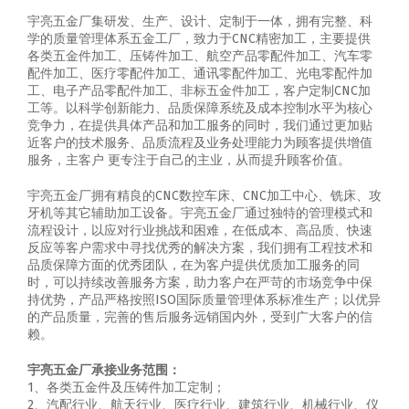
宇亮五金厂集研发、生产、设计、定制于一体，拥有完整、科
学的质量管理体系五金工厂，致力于CNC精密加工，主要提供
各类五金件加工、压铸件加工、航空产品零配件加工、汽车零
配件加工、医疗零配件加工、通讯零配件加工、光电零配件加
工、电子产品零配件加工、非标五金件加工，客户定制CNC加
工等。以科学创新能力、品质保障系统及成本控制水平为核心
竞争力，在提供具体产品和加工服务的同时，我们通过更加贴
近客户的技术服务、品质流程及业务处理能力为顾客提供增值
服务，主客户 更专注于自己的主业，从而提升顾客价值。
宇亮五金厂拥有精良的CNC数控车床、CNC加工中心、铣床、攻
牙机等其它辅助加工设备。宇亮五金厂通过独特的管理模式和
流程设计，以应对行业挑战和困难，在低成本、高品质、快速
反应等客户需求中寻找优秀的解决方案，我们拥有工程技术和
品质保障方面的优秀团队，在为客户提供优质加工服务的同
时，可以持续改善服务方案，助力客户在严苛的市场竞争中保
持优势，产品严格按照ISO国际质量管理体系标准生产；以优异
的产品质量，完善的售后服务远销国内外，受到广大客户的信
赖。
宇亮五金厂承接业务范围：
1、各类五金件及压铸件加工定制；
2、汽配行业、航天行业、医疗行业、建筑行业、机械行业、仪