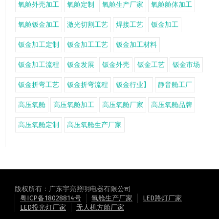
氧舱外壳加工
氧舱定制
氧舱生产厂家
氧舱舱体加工
氧舱钣金加工
激光切割工艺
焊接工艺
钣金加工
钣金加工定制
钣金加工工艺
钣金加工材料
钣金加工流程
钣金发展
钣金外壳
钣金工艺
钣金市场
钣金折弯工艺
钣金折弯流程
钣金行业】
静音舱工厂
高压氧舱
高压氧舱加工
高压氧舱厂家
高压氧舱品牌
高压氧舱定制
高压氧舱生产厂家
版权所有：广东宇亮照明电器有限公司
粤ICP备18028814号
氧舱生产厂家
LED路灯厂家
LED投光灯厂家
无人机方舱厂家