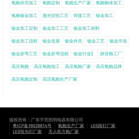
氧舱外壳加工
氧舱定制
氧舱生产厂家
氧舱舱体加工
氧舱钣金加工
激光切割工艺
焊接工艺
钣金加工
钣金加工定制
钣金加工工艺
钣金加工材料
钣金加工流程
钣金发展
钣金外壳
钣金工艺
钣金市场
钣金折弯工艺
钣金折弯流程
钣金行业】
静音舱工厂
高压氧舱
高压氧舱加工
高压氧舱厂家
高压氧舱品牌
高压氧舱定制
高压氧舱生产厂家
版权所有：广东宇亮照明电器有限公司
粤ICP备18028814号
氧舱生产厂家
LED路灯厂家
LED投光灯厂家
无人机方舱厂家