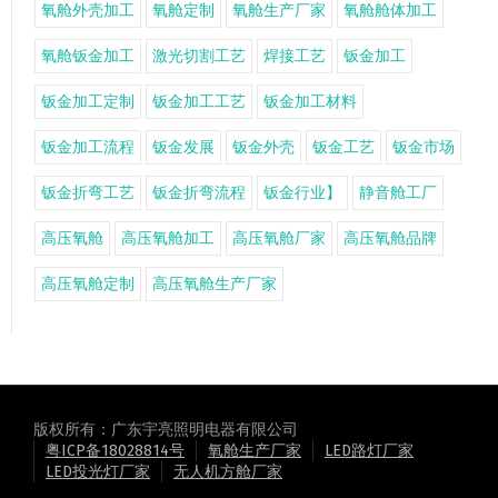
氧舱外壳加工
氧舱定制
氧舱生产厂家
氧舱舱体加工
氧舱钣金加工
激光切割工艺
焊接工艺
钣金加工
钣金加工定制
钣金加工工艺
钣金加工材料
钣金加工流程
钣金发展
钣金外壳
钣金工艺
钣金市场
钣金折弯工艺
钣金折弯流程
钣金行业】
静音舱工厂
高压氧舱
高压氧舱加工
高压氧舱厂家
高压氧舱品牌
高压氧舱定制
高压氧舱生产厂家
版权所有：广东宇亮照明电器有限公司
粤ICP备18028814号
氧舱生产厂家
LED路灯厂家
LED投光灯厂家
无人机方舱厂家