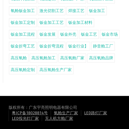
氧舱钣金加工
激光切割工艺
焊接工艺
钣金加工
钣金加工定制
钣金加工工艺
钣金加工材料
钣金加工流程
钣金发展
钣金外壳
钣金工艺
钣金市场
钣金折弯工艺
钣金折弯流程
钣金行业】
静音舱工厂
高压氧舱
高压氧舱加工
高压氧舱厂家
高压氧舱品牌
高压氧舱定制
高压氧舱生产厂家
版权所有：广东宇亮照明电器有限公司
粤ICP备18028814号
氧舱生产厂家
LED路灯厂家
LED投光灯厂家
无人机方舱厂家