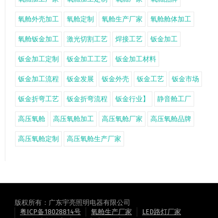
氧舱外壳加工
氧舱定制
氧舱生产厂家
氧舱舱体加工
氧舱钣金加工
激光切割工艺
焊接工艺
钣金加工
钣金加工定制
钣金加工工艺
钣金加工材料
钣金加工流程
钣金发展
钣金外壳
钣金工艺
钣金市场
钣金折弯工艺
钣金折弯流程
钣金行业】
静音舱工厂
高压氧舱
高压氧舱加工
高压氧舱厂家
高压氧舱品牌
高压氧舱定制
高压氧舱生产厂家
版权所有：广东宇亮照明电器有限公司
粤ICP备18028814号
氧舱生产厂家
LED路灯厂家