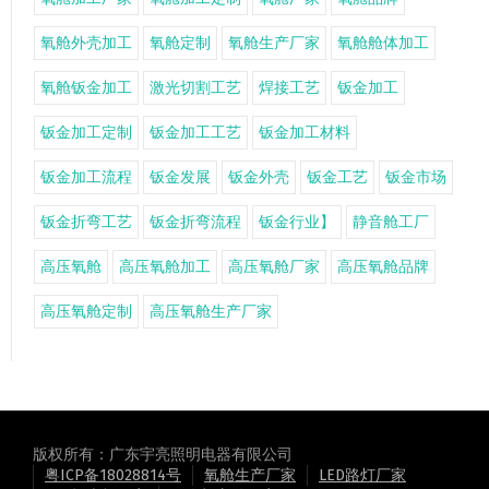
氧舱外壳加工
氧舱定制
氧舱生产厂家
氧舱舱体加工
氧舱钣金加工
激光切割工艺
焊接工艺
钣金加工
钣金加工定制
钣金加工工艺
钣金加工材料
钣金加工流程
钣金发展
钣金外壳
钣金工艺
钣金市场
钣金折弯工艺
钣金折弯流程
钣金行业】
静音舱工厂
高压氧舱
高压氧舱加工
高压氧舱厂家
高压氧舱品牌
高压氧舱定制
高压氧舱生产厂家
版权所有：广东宇亮照明电器有限公司
粤ICP备18028814号
氧舱生产厂家
LED路灯厂家