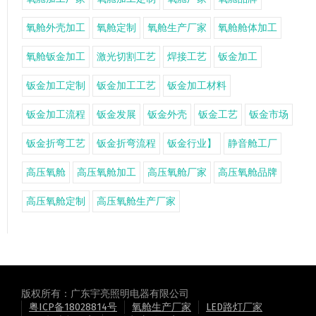
氧舱外壳加工
氧舱定制
氧舱生产厂家
氧舱舱体加工
氧舱钣金加工
激光切割工艺
焊接工艺
钣金加工
钣金加工定制
钣金加工工艺
钣金加工材料
钣金加工流程
钣金发展
钣金外壳
钣金工艺
钣金市场
钣金折弯工艺
钣金折弯流程
钣金行业】
静音舱工厂
高压氧舱
高压氧舱加工
高压氧舱厂家
高压氧舱品牌
高压氧舱定制
高压氧舱生产厂家
版权所有：广东宇亮照明电器有限公司
粤ICP备18028814号
氧舱生产厂家
LED路灯厂家