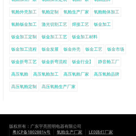
氧舱外壳加工
氧舱定制
氧舱生产厂家
氧舱舱体加工
氧舱钣金加工
激光切割工艺
焊接工艺
钣金加工
钣金加工定制
钣金加工工艺
钣金加工材料
钣金加工流程
钣金发展
钣金外壳
钣金工艺
钣金市场
钣金折弯工艺
钣金折弯流程
钣金行业】
静音舱工厂
高压氧舱
高压氧舱加工
高压氧舱厂家
高压氧舱品牌
高压氧舱定制
高压氧舱生产厂家
版权所有：广东宇亮照明电器有限公司
粤ICP备18028814号
氧舱生产厂家
LED路灯厂家