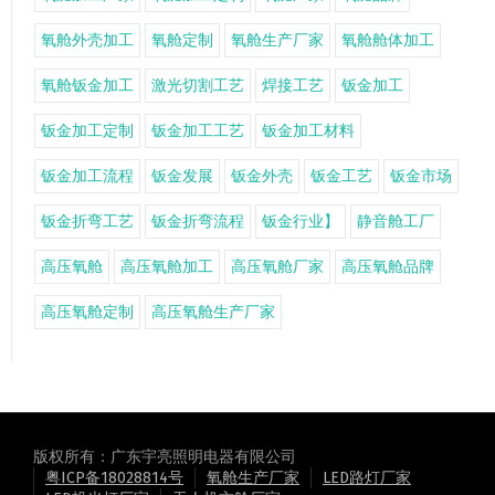
氧舱外壳加工
氧舱定制
氧舱生产厂家
氧舱舱体加工
氧舱钣金加工
激光切割工艺
焊接工艺
钣金加工
钣金加工定制
钣金加工工艺
钣金加工材料
钣金加工流程
钣金发展
钣金外壳
钣金工艺
钣金市场
钣金折弯工艺
钣金折弯流程
钣金行业】
静音舱工厂
高压氧舱
高压氧舱加工
高压氧舱厂家
高压氧舱品牌
高压氧舱定制
高压氧舱生产厂家
版权所有：广东宇亮照明电器有限公司
粤ICP备18028814号
氧舱生产厂家
LED路灯厂家