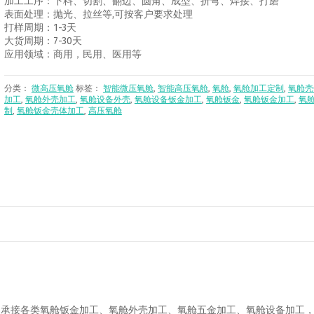
加工工序：下料、切割、翻边、圆角、成型、折弯、焊接、打磨
表面处理：抛光、拉丝等,可按客户要求处理
打样周期：1-3天
大货周期：7-30天
应用领域：商用，民用、医用等
分类：
微高压氧舱
标签：
智能微压氧舱
,
智能高压氧舱
,
氧舱
,
氧舱加工定制
,
氧舱壳
加工
,
氧舱外壳加工
,
氧舱设备外壳
,
氧舱设备钣金加工
,
氧舱钣金
,
氧舱钣金加工
,
氧
制
,
氧舱钣金壳体加工
,
高压氧舱
，承接各类氧舱钣金加工、氧舱外壳加工、氧舱五金加工、氧舱设备加工