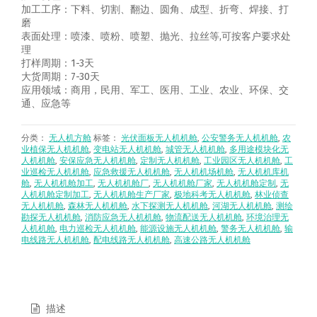
加工工序：下料、切割、翻边、圆角、成型、折弯、焊接、打
磨
表面处理：喷漆、喷粉、喷塑、抛光、拉丝等,可按客户要求处
理
打样周期：1-3天
大货周期：7-30天
应用领域：商用，民用、军工、医用、工业、农业、环保、交
通、应急等
分类：
无人机方舱
标签：
光伏面板无人机机舱
,
公安警务无人机机舱
,
农
业植保无人机机舱
,
变电站无人机机舱
,
城管无人机机舱
,
多用途模块化无
人机机舱
,
安保应急无人机机舱
,
定制无人机机舱
,
工业园区无人机机舱
,
工
业巡检无人机机舱
,
应急救援无人机机舱
,
无人机机场机舱
,
无人机机库机
舱
,
无人机机舱加工
,
无人机机舱厂
,
无人机机舱厂家
,
无人机机舱定制
,
无
人机机舱定制加工
,
无人机机舱生产厂家
,
极地科考无人机机舱
,
林业侦查
无人机机舱
,
森林无人机机舱
,
水下探测无人机机舱
,
河湖无人机机舱
,
测绘
勘探无人机机舱
,
消防应急无人机机舱
,
物流配送无人机机舱
,
环境治理无
人机机舱
,
电力巡检无人机机舱
,
能源设施无人机机舱
,
警务无人机机舱
,
输
电线路无人机机舱
,
配电线路无人机机舱
,
高速公路无人机机舱
描述