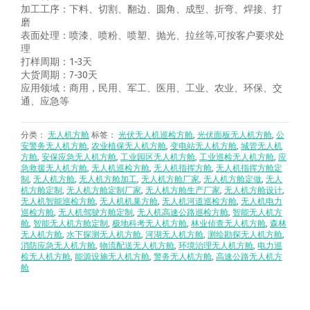
加工工序：下料、切割、翻边、圆角、成型、折弯、焊接、打
磨
表面处理：喷漆、喷粉、喷塑、抛光、拉丝等,可按客户要求处
理
打样周期：1-3天
大货周期：7-30天
应用领域：商用，民用、军工、医用、工业、农业、环保、交
通、应急等
分类：
无人机方舱
标签：
光伏无人机巡检方舱
,
光伏面板无人机方舱
,
公
安警务无人机方舱
,
农业植保无人机方舱
,
变电站无人机方舱
,
城管无人机
方舱
,
安保应急无人机方舱
,
工业园区无人机方舱
,
工业巡检无人机方舱
,
应
急救援无人机方舱
,
无人机巡检方舱
,
无人机指挥方舱
,
无人机指挥方舱定
制
,
无人机方舱
,
无人机方舱加工
,
无人机方舱厂家
,
无人机方舱定做
,
无人
机方舱定制
,
无人机方舱定制厂家
,
无人机方舱生产厂家
,
无人机方舱设计
,
无人机智能巡检方舱
,
无人机机巢方舱
,
无人机河道巡检方舱
,
无人机电力
巡检方舱
,
无人机驾驶方舱定制
,
无人机高速公路巡检方舱
,
智能无人机方
舱
,
智能无人机方舱定制
,
极地科考无人机方舱
,
林业侦查无人机方舱
,
森林
无人机方舱
,
水下探测无人机方舱
,
河湖无人机方舱
,
测绘勘探无人机方舱
,
消防应急无人机方舱
,
物流配送无人机方舱
,
环境治理无人机方舱
,
电力巡
检无人机方舱
,
能源设施无人机方舱
,
警务无人机方舱
,
高速公路无人机方
舱