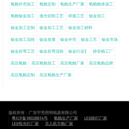
氧舱外壳加工
氧舱定制
氧舱生产厂家
氧舱舱体加工
氧舱钣金加工
激光切割工艺
焊接工艺
钣金加工
钣金加工定制
钣金加工工艺
钣金加工材料
钣金加工流程
钣金发展
钣金外壳
钣金工艺
钣金市场
钣金折弯工艺
钣金折弯流程
钣金行业】
静音舱工厂
高压氧舱
高压氧舱加工
高压氧舱厂家
高压氧舱品牌
高压氧舱定制
高压氧舱生产厂家
版权所有：广东宇亮照明电器有限公司
粤ICP备18028814号
氧舱生产厂家
LED路灯厂家
LED投光灯厂家
无人机方舱厂家