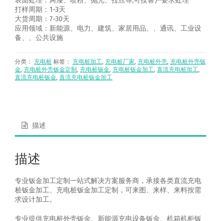
表面处理：烤漆、喷粉、抛光、拉丝等,可按客户要求处理
打样周期：1-3天
大货周期：7-30天
应用领域：新能源、电力、建筑、家居用品、、通讯、工业设
备、、公共设施
分类：
充电桩
标签：
充电桩加工
,
充电桩厂家
,
充电桩外壳
,
充电桩外壳钣
金
,
充电桩外壳钣金定制
,
充电桩钣金
,
充电桩钣金加工
,
直流充电桩加工
,
直流充电桩钣金
,
直流充电桩钣金加工
描述
描述
专业钣金加工定制一站式解决方案服务商，承接各类直流充电
桩钣金加工、充电桩钣金加工定制，可来图、来样、来料按需
求设计加工。
专业提供充电桩外壳钣金、新能源充电设备钣金、机箱机柜钣