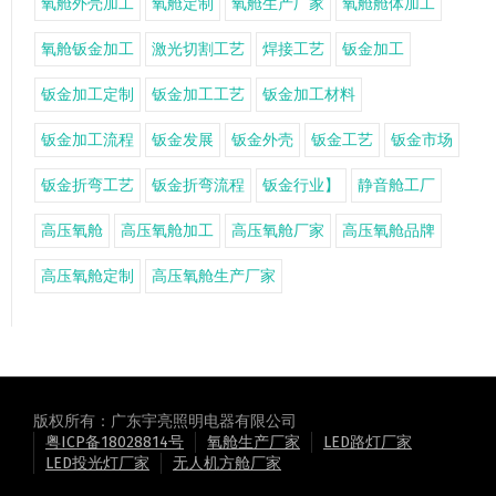
氧舱外壳加工
氧舱定制
氧舱生产厂家
氧舱舱体加工
氧舱钣金加工
激光切割工艺
焊接工艺
钣金加工
钣金加工定制
钣金加工工艺
钣金加工材料
钣金加工流程
钣金发展
钣金外壳
钣金工艺
钣金市场
钣金折弯工艺
钣金折弯流程
钣金行业】
静音舱工厂
高压氧舱
高压氧舱加工
高压氧舱厂家
高压氧舱品牌
高压氧舱定制
高压氧舱生产厂家
版权所有：广东宇亮照明电器有限公司
粤ICP备18028814号
氧舱生产厂家
LED路灯厂家
LED投光灯厂家
无人机方舱厂家