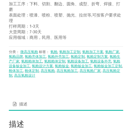
加工工序：下料、切割、翻边、圆角、成型、折弯、焊接、打
磨
表面处理：喷漆、喷粉、喷塑、抛光、拉丝等,可按客户要求处
理
打样周期：1-3天
大货周期：7-30天
应用领域：商用，民用、医用等
分类：
微高压氧舱
标签：
氧舱
,
氧舱加工定制
,
氧舱加工方案
,
氧舱厂家
,
氧舱品牌
,
氧舱壳体加工
,
氧舱外壳加工
,
氧舱定制
,
氧舱定制方案
,
氧舱生
产厂家
,
氧舱舱体加工
,
氧舱舱体定制
,
氧舱设备加工
,
氧舱设备外壳
,
氧舱
设备钣金加工
,
氧舱设计方案
,
氧舱钣金
,
氧舱钣金加工
,
氧舱钣金加工定制
,
舱体加工
,
舱体定制
,
高压氧舱
,
高压氧舱加工
,
高压氧舱厂家
,
高压氧舱定
制
,
高压氧舱设计
描述
描述