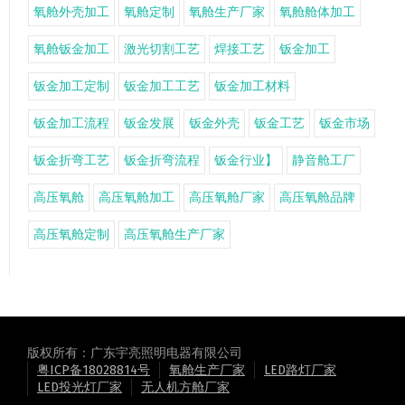
氧舱外壳加工
氧舱定制
氧舱生产厂家
氧舱舱体加工
氧舱钣金加工
激光切割工艺
焊接工艺
钣金加工
钣金加工定制
钣金加工工艺
钣金加工材料
钣金加工流程
钣金发展
钣金外壳
钣金工艺
钣金市场
钣金折弯工艺
钣金折弯流程
钣金行业】
静音舱工厂
高压氧舱
高压氧舱加工
高压氧舱厂家
高压氧舱品牌
高压氧舱定制
高压氧舱生产厂家
版权所有：广东宇亮照明电器有限公司
粤ICP备18028814号
氧舱生产厂家
LED路灯厂家
LED投光灯厂家
无人机方舱厂家