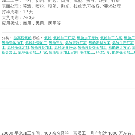
加工工序：下料、切割、翻边、圆角、成型、折弯、焊接、打磨
表面处理：喷漆、喷粉、喷塑、抛光、拉丝等,可按客户要求处理
打样周期：1-3天
大货周期：7-30天
应用领域：商用，民用、医用等
分类：
微高压氧舱
标签：
氧舱
,
氧舱加工厂家
,
氧舱加工定制
,
氧舱加工方案
,
氧舱厂
氧舱壳体加工
,
氧舱外壳加工
,
氧舱定制
,
氧舱定制厂家
,
氧舱定制方案
,
氧舱生产厂家
工
,
氧舱舱体定制
,
氧舱设备加工
,
氧舱设备外壳
,
氧舱设备钣金加工
,
氧舱设计方案
,
钣金加工
,
氧舱钣金加工厂家
,
氧舱钣金加工定制
,
舱体加工
,
舱体定制
,
舱体钣金加工
000 平米加工车间，100 余名经验丰富员工，月产能达 1000 万左右