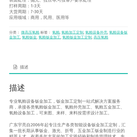
表面处理：抛光、拉丝等,可按客户要求处理
打样周期：1-3天
大货周期：7-30天
应用领域：商用，民用、医用等
分类：
微高压氧舱
标签：
氧舱
,
氧舱加工定制
,
氧舱设备外壳
,
氧舱设备钣
金加工
,
氧舱钣金
,
氧舱钣金加工
,
氧舱钣金加工定制
,
高压氧舱
描述
描述
专业氧舱设备钣金加工，钣金加工定制一站式解决方案服务
商，承接各类氧舱钣金加工、氧舱外壳加工、氧舱五金加工、
氧舱设备加工，可来图、来样、来料按需求设计加工。
广东宇亮自2006年起专注生产各类智能设备钣金加工定制，汇
集一批长期从事钣金、激光、折弯、五金加工钣金制造行业的
精英人才，有着多年丰富的加工实践经验和制造管理技术，专