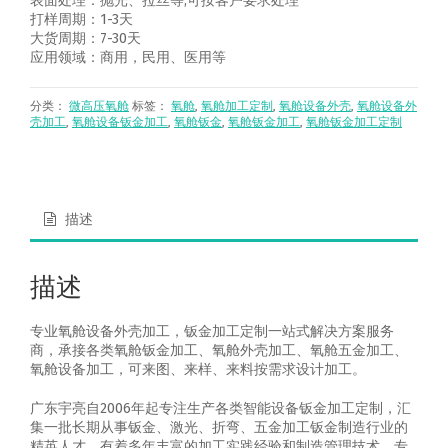
表面处理：抛光、拉丝等,可按客户要求处理
打样周期：1-3天
大货周期：7-30天
应用领域：商用，民用、医用等
分类：
微高压氧舱
标签：
氧舱
,
氧舱加工定制
,
氧舱设备外壳
,
氧舱设备外
壳加工
,
氧舱设备钣金加工
,
氧舱钣金
,
氧舱钣金加工
,
氧舱钣金加工定制
描述
描述
专业氧舱设备外壳加工，钣金加工定制一站式解决方案服务
商，承接各类氧舱钣金加工、氧舱外壳加工、氧舱五金加工、
氧舱设备加工，可来图、来样、来料按需求设计加工。
广东宇亮自2006年起专注生产各类智能设备钣金加工定制，汇
集一批长期从事钣金、激光、折弯、五金加工钣金制造行业的
精英人才，有着多年丰富的加工实践经验和制造管理技术，专