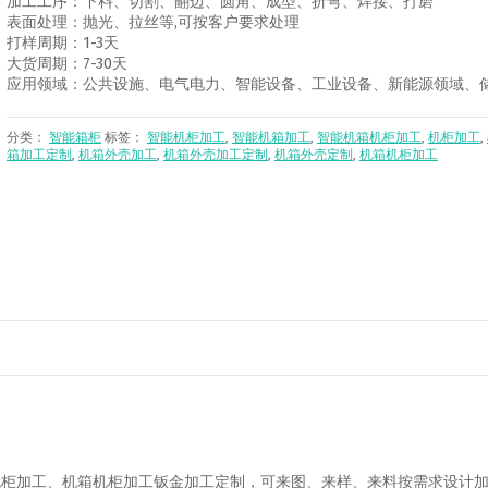
加工工序：下料、切割、翻边、圆角、成型、折弯、焊接、打磨
表面处理：抛光、拉丝等,可按客户要求处理
打样周期：1-3天
大货周期：7-30天
应用领域：公共设施、电气电力、智能设备、工业设备、新能源领域、
分类：
智能箱柜
标签：
智能机柜加工
,
智能机箱加工
,
智能机箱机柜加工
,
机柜加工
,
箱加工定制
,
机箱外壳加工
,
机箱外壳加工定制
,
机箱外壳定制
,
机箱机柜加工
机柜加工、机箱机柜加工钣金加工定制，可来图、来样、来料按需求设计