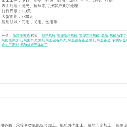
加工工序：下料、切割、翻边、圆角、成型、折弯、焊接、打磨
表面处理：抛光、拉丝等,可按客户要求处理
打样周期：1-3天
大货周期：7-30天
应用领域：商用，民用、医用等
分类：
微高压氧舱
标签：
智慧氧舱
,
智能微压氧舱
,
智能高压氧舱
,
氧舱
,
氧舱加工定
氧舱壳体加工
,
氧舱外壳加工
,
氧舱设备外壳
,
氧舱设备钣金加工
,
氧舱钣金
,
氧舱钣金
金加工定制
,
氧舱钣金壳体加工
案服务商，承接各类氧舱钣金加工、氧舱外壳加工、氧舱五金加工、氧舱