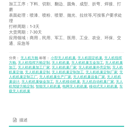
加工工序：下料、切割、翻边、圆角、成型、折弯、焊接、打
磨
表面处理：喷漆、喷粉、喷塑、抛光、拉丝等,可按客户要求处
理
打样周期：1-3天
大货周期：7-30天
应用领域：商用，民用、军工、医用、工业、农业、环保、交
通、应急等
分类：
无人机方舱
标签：
小型无人机机巢
,
无人机固定机巢
,
无人机指挥
方舱
,
无人机指挥方舱定制
,
无人机机巢
,
无人机机巢五金加工
,
无人机机巢
加工
,
无人机机巢加工厂家
,
无人机机巢厂家
,
无人机机巢外壳定制
,
无人机
机巢定做
,
无人机机巢定制
,
无人机机巢定制加工
,
无人机机巢定制厂家
,
无
人机机巢定制工厂
,
无人机机巢生产厂家
,
无人机机巢设备厂家
,
无人机机
巢设计
,
无人机机巢钣金加工
,
无人机移动机巢
,
无人机自动机巢厂家
,
无人
机驾驶方舱定制
,
智能无人机机巢
,
电网无人机机巢
,
移动式无人机机巢
,
车
载无人机机巢
描述