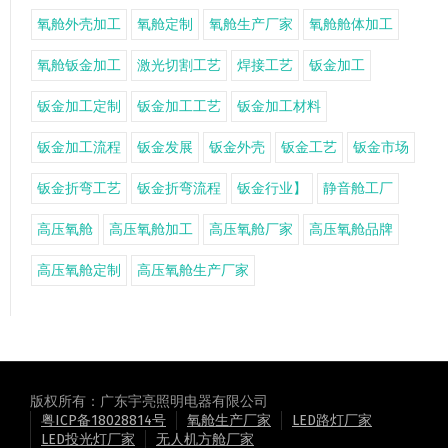
氧舱外壳加工
氧舱定制
氧舱生产厂家
氧舱舱体加工
氧舱钣金加工
激光切割工艺
焊接工艺
钣金加工
钣金加工定制
钣金加工工艺
钣金加工材料
钣金加工流程
钣金发展
钣金外壳
钣金工艺
钣金市场
钣金折弯工艺
钣金折弯流程
钣金行业】
静音舱工厂
高压氧舱
高压氧舱加工
高压氧舱厂家
高压氧舱品牌
高压氧舱定制
高压氧舱生产厂家
版权所有：广东宇亮照明电器有限公司
粤ICP备18028814号
氧舱生产厂家
LED路灯厂家
LED投光灯厂家
无人机方舱厂家