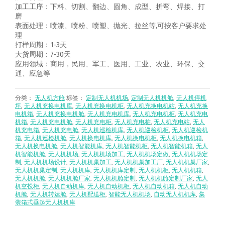
加工工序：下料、切割、翻边、圆角、成型、折弯、焊接、打
磨
表面处理：喷漆、喷粉、喷塑、抛光、拉丝等,可按客户要求处
理
打样周期：1-3天
大货周期：7-30天
应用领域：商用，民用、军工、医用、工业、农业、环保、交
通、应急等
分类：
无人机方舱
标签：
定制无人机机场
,
定制无人机机舱
,
无人机停机
坪
,
无人机充换电机库
,
无人机充换电机柜
,
无人机充换电机站
,
无人机充换
电机箱
,
无人机充换电机舱
,
无人机充电机库
,
无人机充电机柜
,
无人机充电
机箱
,
无人机充电机舱
,
无人机充电柜
,
无人机充电桩
,
无人机充电站
,
无人
机充电箱
,
无人机充电舱
,
无人机巡检机库
,
无人机巡检机柜
,
无人机巡检机
箱
,
无人机巡检机舱
,
无人机换电机库
,
无人机换电机柜
,
无人机换电机箱
,
无人机换电机舱
,
无人机智能机库
,
无人机智能机柜
,
无人机智能机箱
,
无人
机智能机舱
,
无人机机场
,
无人机机场加工
,
无人机机场定做
,
无人机机场定
制
,
无人机机场设计
,
无人机机巢加工
,
无人机机巢加工厂
,
无人机机巢厂家
,
无人机机巢定制
,
无人机机库
,
无人机机库定制
,
无人机机柜
,
无人机机箱
,
无人机机舱
,
无人机机舱厂家
,
无人机机舱定制
,
无人机机舱定制厂家
,
无人
机空投柜
,
无人机自动机库
,
无人机自动机柜
,
无人机自动机箱
,
无人机自动
机舱
,
无人机转运舱
,
无人机配送柜
,
智能无人机机场
,
自动无人机机库
,
集
装箱式垂起无人机机库