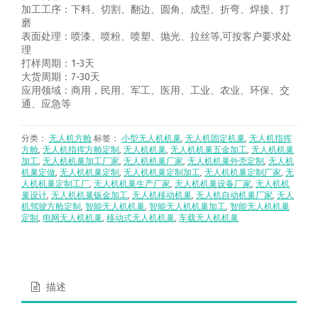
加工工序：下料、切割、翻边、圆角、成型、折弯、焊接、打
磨
表面处理：喷漆、喷粉、喷塑、抛光、拉丝等,可按客户要求处
理
打样周期：1-3天
大货周期：7-30天
应用领域：商用，民用、军工、医用、工业、农业、环保、交
通、应急等
分类：
无人机方舱
标签：
小型无人机机巢
,
无人机固定机巢
,
无人机指挥
方舱
,
无人机指挥方舱定制
,
无人机机巢
,
无人机机巢五金加工
,
无人机机巢
加工
,
无人机机巢加工厂家
,
无人机机巢厂家
,
无人机机巢外壳定制
,
无人机
机巢定做
,
无人机机巢定制
,
无人机机巢定制加工
,
无人机机巢定制厂家
,
无
人机机巢定制工厂
,
无人机机巢生产厂家
,
无人机机巢设备厂家
,
无人机机
巢设计
,
无人机机巢钣金加工
,
无人机移动机巢
,
无人机自动机巢厂家
,
无人
机驾驶方舱定制
,
智能无人机机巢
,
智能无人机机巢加工
,
智能无人机机巢
定制
,
电网无人机机巢
,
移动式无人机机巢
,
车载无人机机巢
描述