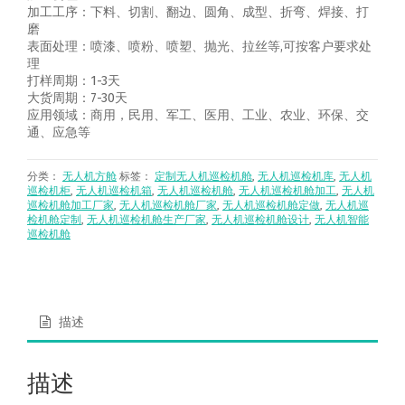
加工工序：下料、切割、翻边、圆角、成型、折弯、焊接、打
磨
表面处理：喷漆、喷粉、喷塑、抛光、拉丝等,可按客户要求处
理
打样周期：1-3天
大货周期：7-30天
应用领域：商用，民用、军工、医用、工业、农业、环保、交
通、应急等
分类：
无人机方舱
标签：
定制无人机巡检机舱
,
无人机巡检机库
,
无人机
巡检机柜
,
无人机巡检机箱
,
无人机巡检机舱
,
无人机巡检机舱加工
,
无人机
巡检机舱加工厂家
,
无人机巡检机舱厂家
,
无人机巡检机舱定做
,
无人机巡
检机舱定制
,
无人机巡检机舱生产厂家
,
无人机巡检机舱设计
,
无人机智能
巡检机舱
描述
描述