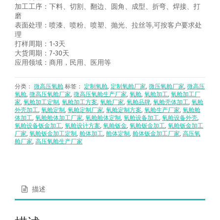
加工工序：下料、切割、翻边、圆角、成型、折弯、焊接、打
磨
表面处理：喷漆、喷粉、喷塑、抛光、拉丝等,可按客户要求处
理
打样周期：1-3天
大货周期：7-30天
应用领域：商用，民用、医用等
分类：
微高压氧舱
标签：
定制氧舱
,
定制氧舱厂家
,
微压氧舱厂家
,
微高压
氧舱
,
微高压氧舱厂家
,
微高压氧舱生产厂家
,
氧舱
,
氧舱加工
,
氧舱加工厂
家
,
氧舱加工定制
,
氧舱加工方案
,
氧舱厂家
,
氧舱品牌
,
氧舱壳体加工
,
氧舱
外壳加工
,
氧舱定制
,
氧舱定制厂家
,
氧舱定制方案
,
氧舱生产厂家
,
氧舱舱
体加工
,
氧舱舱体加工厂家
,
氧舱舱体定制
,
氧舱设备加工
,
氧舱设备外壳
,
氧舱设备钣金加工
,
氧舱设计方案
,
氧舱钣金
,
氧舱钣金加工
,
氧舱钣金加工
厂家
,
氧舱钣金加工定制
,
舱体加工
,
舱体定制
,
舱体钣金加工厂家
,
高压氧
舱厂家
,
高压氧舱生产厂家
描述