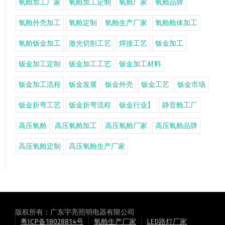
氧舱加工厂家
氧舱加工定制
氧舱厂家
氧舱品牌
氧舱外壳加工
氧舱定制
氧舱生产厂家
氧舱舱体加工
氧舱钣金加工
激光切割工艺
焊接工艺
钣金加工
钣金加工定制
钣金加工工艺
钣金加工材料
钣金加工流程
钣金发展
钣金外壳
钣金工艺
钣金市场
钣金折弯工艺
钣金折弯流程
钣金行业】
静音舱工厂
高压氧舱
高压氧舱加工
高压氧舱厂家
高压氧舱品牌
高压氧舱定制
高压氧舱生产厂家
版权所有：广东宇亮照明电器有限公司
粤ICP备18028814号
氧舱生产厂家
LED路灯厂家