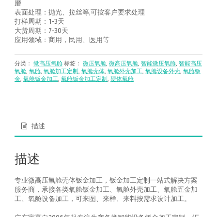
磨
表面处理：抛光、拉丝等,可按客户要求处理
打样周期：1-3天
大货周期：7-30天
应用领域：商用，民用、医用等
分类：
微高压氧舱
标签：
微压氧舱
,
微高压氧舱
,
智能微压氧舱
,
智能高压
氧舱
,
氧舱
,
氧舱加工定制
,
氧舱壳体
,
氧舱外壳加工
,
氧舱设备外壳
,
氧舱钣
金
,
氧舱钣金加工
,
氧舱钣金加工定制
,
硬体氧舱
描述
描述
专业微高压氧舱壳体钣金加工，钣金加工定制一站式解决方案
服务商，承接各类氧舱钣金加工、氧舱外壳加工、氧舱五金加
工、氧舱设备加工，可来图、来样、来料按需求设计加工。