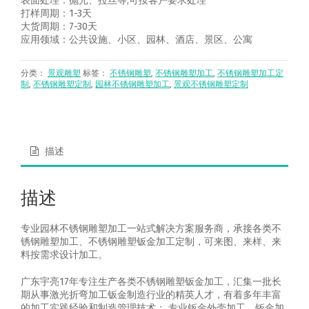
表面处理：抛光、拉丝等,可按客户要求处理
打样周期：1-3天
大货周期：7-30天
应用领域：公共设施、小区、园林、酒店、景区、公寓
分类：
景观雕塑
标签：
不锈钢雕塑
,
不锈钢雕塑加工
,
不锈钢雕塑加工定
制
,
不锈钢雕塑定制
,
园林不锈钢雕塑加工
,
景观不锈钢雕塑定制
描述
描述
专业园林不锈钢雕塑加工一站式解决方案服务商，承接各类不
锈钢雕塑加工、不锈钢雕塑钣金加工定制，可来图、来样、来
料按需求设计加工。
广东宇亮17年专注生产各类不锈钢雕塑钣金加工，汇集一批长
期从事激光折弯加工钣金制造行业的精英人才，有着多年丰富
的加工实践经验和制造管理技术； 专业钣金外壳加工、钣金加