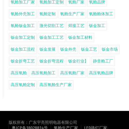
氧舱加工厂家
氧舱加工定制
氧舱厂家
氧舱品牌
氧舱外壳加工
氧舱定制
氧舱生产厂家
氧舱舱体加工
氧舱钣金加工
激光切割工艺
焊接工艺
钣金加工
钣金加工定制
钣金加工工艺
钣金加工材料
钣金加工流程
钣金发展
钣金外壳
钣金工艺
钣金市场
钣金折弯工艺
钣金折弯流程
钣金行业】
静音舱工厂
高压氧舱
高压氧舱加工
高压氧舱厂家
高压氧舱品牌
高压氧舱定制
高压氧舱生产厂家
版权所有：广东宇亮照明电器有限公司
粤ICP备18028814号
氧舱生产厂家
LED路灯厂家