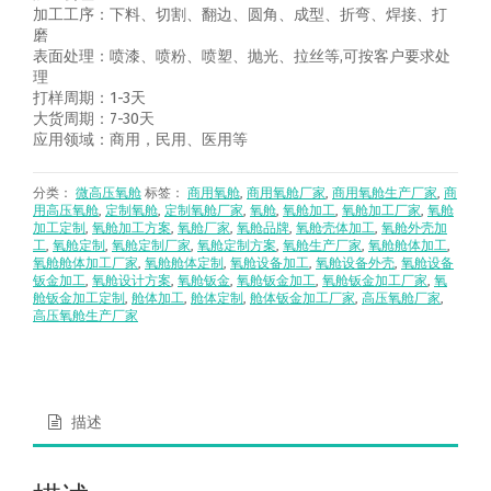
加工工序：下料、切割、翻边、圆角、成型、折弯、焊接、打
磨
表面处理：喷漆、喷粉、喷塑、抛光、拉丝等,可按客户要求处
理
打样周期：1-3天
大货周期：7-30天
应用领域：商用，民用、医用等
分类：
微高压氧舱
标签：
商用氧舱
,
商用氧舱厂家
,
商用氧舱生产厂家
,
商
用高压氧舱
,
定制氧舱
,
定制氧舱厂家
,
氧舱
,
氧舱加工
,
氧舱加工厂家
,
氧舱
加工定制
,
氧舱加工方案
,
氧舱厂家
,
氧舱品牌
,
氧舱壳体加工
,
氧舱外壳加
工
,
氧舱定制
,
氧舱定制厂家
,
氧舱定制方案
,
氧舱生产厂家
,
氧舱舱体加工
,
氧舱舱体加工厂家
,
氧舱舱体定制
,
氧舱设备加工
,
氧舱设备外壳
,
氧舱设备
钣金加工
,
氧舱设计方案
,
氧舱钣金
,
氧舱钣金加工
,
氧舱钣金加工厂家
,
氧
舱钣金加工定制
,
舱体加工
,
舱体定制
,
舱体钣金加工厂家
,
高压氧舱厂家
,
高压氧舱生产厂家
描述