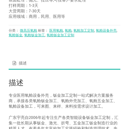
表面处理：抛光、拉丝等,可按客户要求处理
打样周期：1-3天
大货周期：7-30天
应用领域：商用，民用、医用等
分类：
微高压氧舱
标签：
医用氧舱
,
氧舱
,
氧舱加工定制
,
氧舱设备外壳
,
氧舱钣金
,
氧舱钣金加工
,
氧舱钣金加工定制
描述
描述
专业医用氧舱设备外壳，钣金加工定制一站式解决方案服务
商，承接各类氧舱钣金加工、氧舱外壳加工、氧舱五金加工、
氧舱设备加工，可来图、来样、来料按需求设计加工。
广东宇亮自2006年起专注生产各类智能设备钣金加工定制，汇
集一批长期从事钣金、激光、折弯、五金加工钣金制造行业的
精英人才，有着多年丰富的加工实践经验和制造管理技术，专