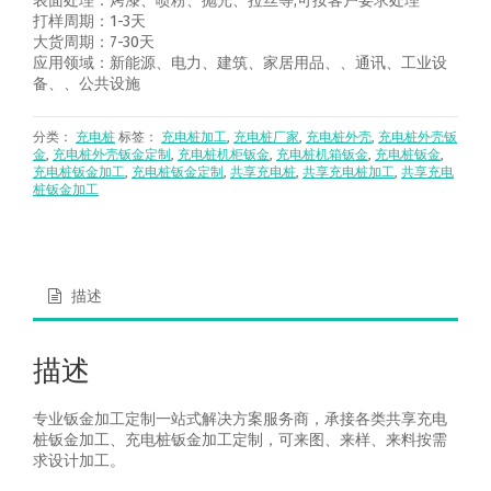
表面处理：烤漆、喷粉、抛光、拉丝等,可按客户要求处理
打样周期：1-3天
大货周期：7-30天
应用领域：新能源、电力、建筑、家居用品、、通讯、工业设
备、、公共设施
分类：
充电桩
标签：
充电桩加工
,
充电桩厂家
,
充电桩外壳
,
充电桩外壳钣
金
,
充电桩外壳钣金定制
,
充电桩机柜钣金
,
充电桩机箱钣金
,
充电桩钣金
,
充电桩钣金加工
,
充电桩钣金定制
,
共享充电桩
,
共享充电桩加工
,
共享充电
桩钣金加工
描述
描述
专业钣金加工定制一站式解决方案服务商，承接各类共享充电
桩钣金加工、充电桩钣金加工定制，可来图、来样、来料按需
求设计加工。