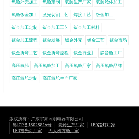
氧舱外壳加工
氧舱定制
氧舱生产厂家
氧舱舱体加工
氧舱钣金加工
激光切割工艺
焊接工艺
钣金加工
钣金加工定制
钣金加工工艺
钣金加工材料
钣金加工流程
钣金发展
钣金外壳
钣金工艺
钣金市场
钣金折弯工艺
钣金折弯流程
钣金行业】
静音舱工厂
高压氧舱
高压氧舱加工
高压氧舱厂家
高压氧舱品牌
高压氧舱定制
高压氧舱生产厂家
版权所有：广东宇亮照明电器有限公司
粤ICP备18028814号
氧舱生产厂家
LED路灯厂家
LED投光灯厂家
无人机方舱厂家