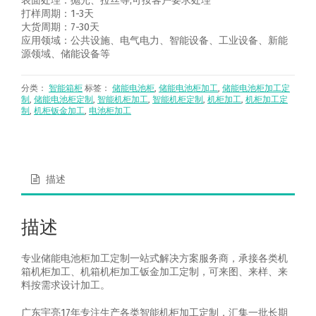
表面处理：抛光、拉丝等,可按客户要求处理
打样周期：1-3天
大货周期：7-30天
应用领域：公共设施、电气电力、智能设备、工业设备、新能
源领域、储能设备等
分类：
智能箱柜
标签：
储能电池柜
,
储能电池柜加工
,
储能电池柜加工定
制
,
储能电池柜定制
,
智能机柜加工
,
智能机柜定制
,
机柜加工
,
机柜加工定
制
,
机柜钣金加工
,
电池柜加工
描述
描述
专业储能电池柜加工定制一站式解决方案服务商，承接各类机
箱机柜加工、机箱机柜加工钣金加工定制，可来图、来样、来
料按需求设计加工。
广东宇亮17年专注生产各类智能机柜加工定制，汇集一批长期