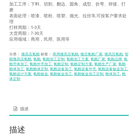
加工工序：下料、切割、翻边、圆角、成型、折弯、焊接、打
磨
表面处理：喷漆、喷粉、喷塑、抛光、拉丝等,可按客户要求处
理
打样周期：1-3天
大货周期：7-30天
应用领域：商用，民用、医用等
分类：
微高压氧舱
标签：
商用微高压氧舱
,
微压氧舱厂家
,
微高压氧舱
,
智
能微高压氧舱
,
氧舱
,
氧舱加工定制
,
氧舱加工方案
,
氧舱厂家
,
氧舱品牌
,
氧
舱壳体加工
,
氧舱外壳加工
,
氧舱定制
,
氧舱定制方案
,
氧舱生产厂家
,
氧舱
舱体加工
,
氧舱舱体定制
,
氧舱设备加工
,
氧舱设备外壳
,
氧舱设备钣金加工
,
氧舱设计方案
,
氧舱钣金
,
氧舱钣金加工
,
氧舱钣金加工定制
,
舱体加工
,
舱
体定制
描述
描述