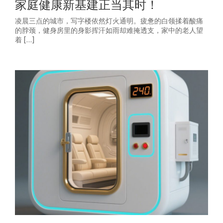
家庭健康新基建正当其时！
凌晨三点的城市，写字楼依然灯火通明。疲惫的白领揉着酸痛
的脖颈，健身房里的身影挥汗如雨却难掩透支，家中的老人望
着 […]