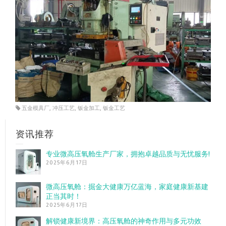
五金模具厂
,
冲压工艺
,
钣金加工
,
钣金工艺
资讯推荐
专业微高压氧舱生产厂家，拥抱卓越品质与无忧服务!
2025年6月17日
微高压氧舱：掘金大健康万亿蓝海，家庭健康新基建
正当其时！
2025年6月17日
解锁健康新境界：高压氧舱的神奇作用与多元功效