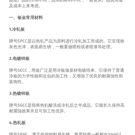
跟据产品的作用不同，选用的材料不同，一般需从产品其用途
及成本上来考虑。
一、钣金常用材料
1.冷轧板
牌号SPCC是以热轧产品为原料进行冷轧加工而成的。它呈现铁
灰色光泽，表面易生锈，一般要做喷粉或者喷漆等处理。
2.电镀锌板
牌号SECC，用途广泛是用冷板做基材电镀得来。它保持了普通
冷板的力学性能和近似的加工性，又增加了优良的耐腐蚀性和
装饰性。
3.热镀锌板
牌号SGCC是指将热轧酸洗或冷轧后之半成品。它能长久保持高
耐腐蚀效果并且可加工性优异。
4.热轧板
牌号SPHC，属于低端材料易生锈，厚度较厚一般都在3mm以