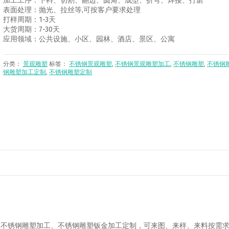
加工工序：下料、切割、翻边、圆角、成型、折弯、焊接、打磨
表面处理：抛光、拉丝等,可按客户要求处理
打样周期：1-3天
大货周期：7-30天
应用领域：公共设施、小区、园林、酒店、景区、公寓
分类：
景观雕塑
标签：
不锈钢景观雕塑
,
不锈钢景观雕塑加工
,
不锈钢雕塑
,
不锈钢
钢雕塑加工定制
,
不锈钢雕塑定制
类不锈钢雕塑加工、不锈钢雕塑钣金加工定制，可来图、来样、来料按需