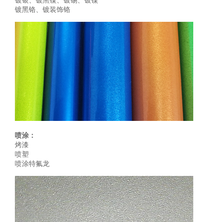
镀银、镀黑镍、镀锡、镀镍
镀黑铬、镀装饰铬
喷涂：
烤漆
喷塑
喷涂特氟龙